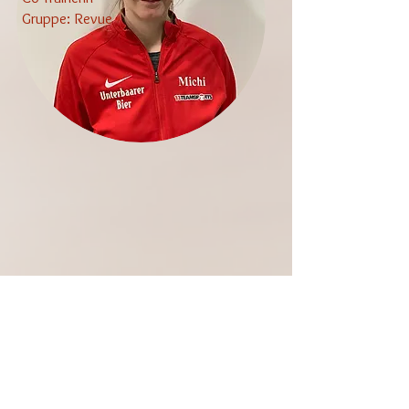
Gruppe: Revue