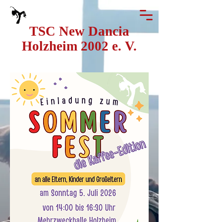
T
SC New Dancia
Holzheim 2002 e. V.